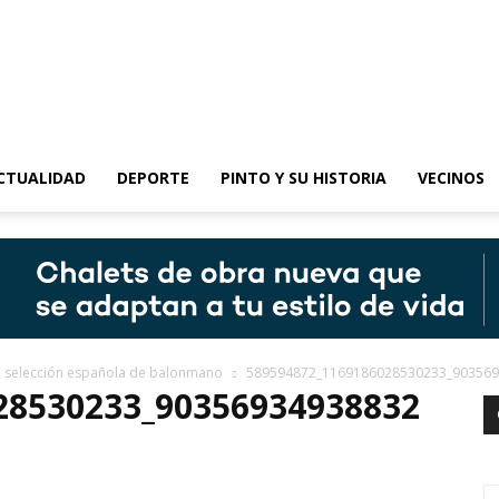
epinto
CTUALIDAD
DEPORTE
PINTO Y SU HISTORIA
VECINOS
a selección española de balonmano
589594872_1169186028530233_903569
28530233_90356934938832