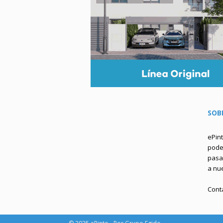
SOB
ePin
podem
pasa 
a nu
Cont