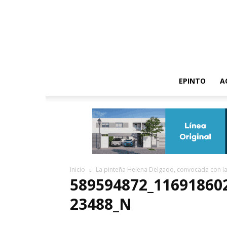
EPINTO
A
Inicio
La pinteña Helena Delgado, convocada con l
589594872_11691860
23488_N