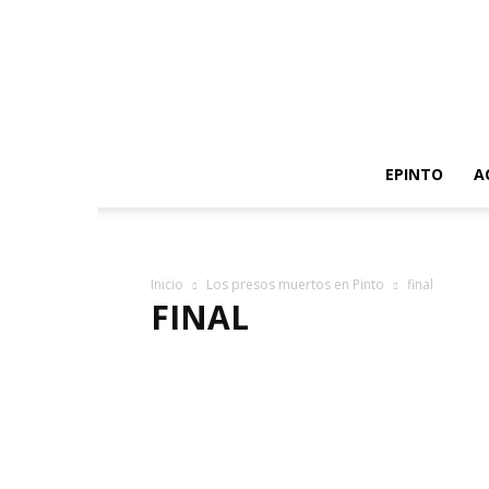
EPINTO
A
Inicio
Los presos muertos en Pinto
final
FINAL