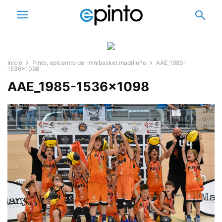
Inicio
Pinto, epicentro del minibasket madrileño
AAE_1985-
1536x1098
AAE_1985-1536×1098