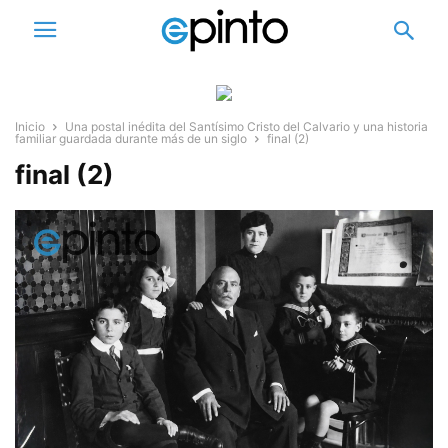
Inicio
Una postal inédita del Santísimo Cristo del Calvario y una historia
familiar guardada durante más de un siglo
final (2)
final (2)