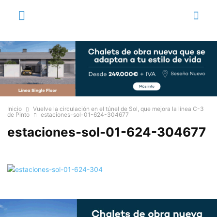
Inicio
Vuelve la circulación en el túnel de Sol, que mejora la línea C-3
de Pinto
estaciones-sol-01-624-304677
estaciones-sol-01-624-304677