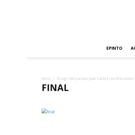
EPINTO
A
Inicio
El lago del parque Juan Carlos I podría volver
FINAL