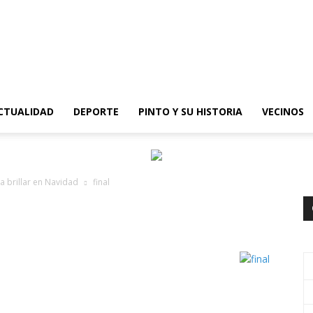
epinto
CTUALIDAD
DEPORTE
PINTO Y SU HISTORIA
VECINOS
 a brillar en Navidad
final