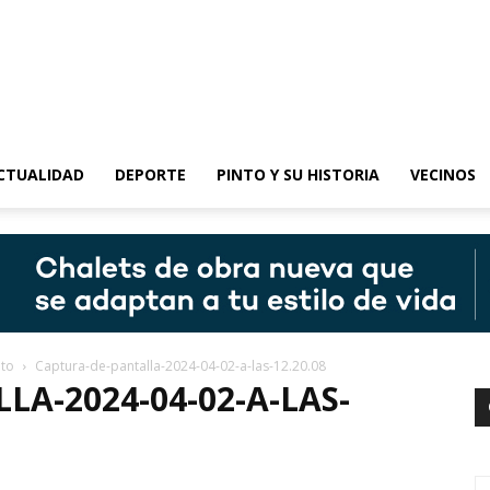
epinto
CTUALIDAD
DEPORTE
PINTO Y SU HISTORIA
VECINOS
nto
Captura-de-pantalla-2024-04-02-a-las-12.20.08
A-2024-04-02-A-LAS-