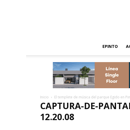
EPINTO
A
Inicio
El templete de música del parque Egido en Pi
CAPTURA-DE-PANTALL
12.20.08