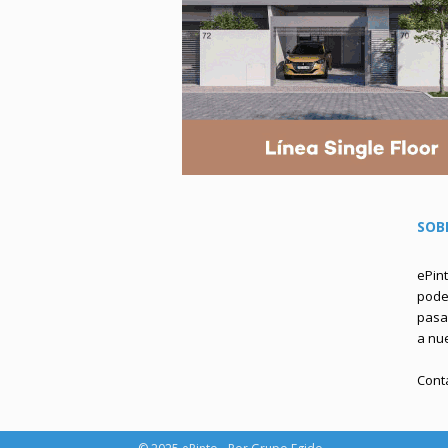
SOB
ePin
podem
pasa 
a nu
Cont