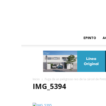
EPINTO
A
Inicio
Fuga de un peligroso reo de la cárcel de Pint
IMG_5394