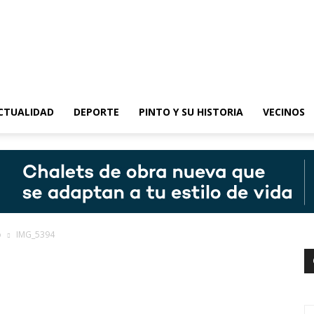
epinto
CTUALIDAD
DEPORTE
PINTO Y SU HISTORIA
VECINOS
o
IMG_5394