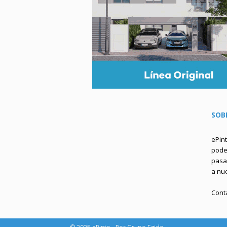
SOB
ePin
podem
pasa 
a nu
Cont