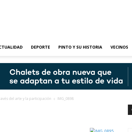
epinto
CTUALIDAD
DEPORTE
PINTO Y SU HISTORIA
VECINOS
avés del arte y la participación
IMG_0898