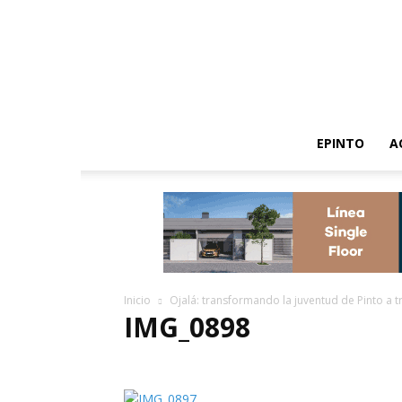
EPINTO
A
Inicio
Ojalá: transformando la juventud de Pinto a tr
IMG_0898