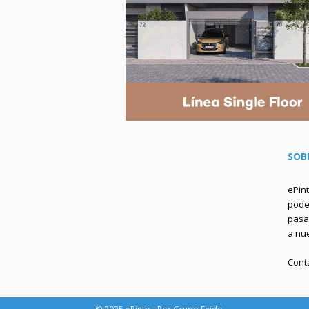
SOB
ePin
podem
pasa 
a nu
Cont