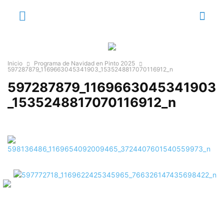
Inicio
Programa de Navidad en Pinto 2025
597287879_1169663045341903_1535248817070116912_n
597287879_1169663045341903
_1535248817070116912_n