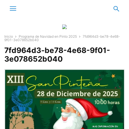
Inicio
Programa de Navidad en Pinto 2025
7fd964d3-be78-4e68-
9f01-3e078652b040
7fd964d3-be78-4e68-9f01-
3e078652b040