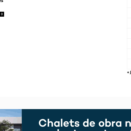
es
0
« 