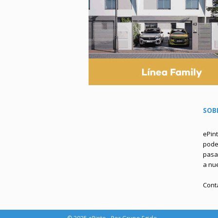
SOB
ePin
podem
pasa 
a nu
Cont