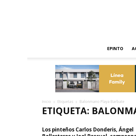
EPINTO
A
Inicio
Etiquetas
Balonmano Playa Barbate
ETIQUETA: BALONM
Los pinteños Carlos Donderis, Ángel