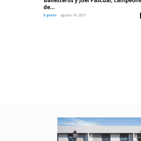
Ballesteros y Joel Pascual, campeon
de...
E-pinto
-
agosto 16, 2021