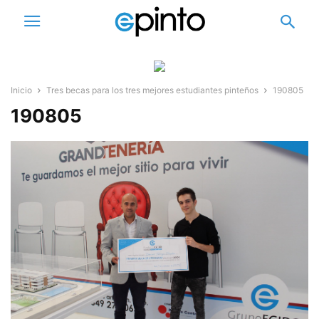
Inicio
Tres becas para los tres mejores estudiantes pinteños
190805
190805