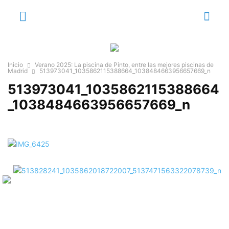
Inicio
Verano 2025: La piscina de Pinto, entre las mejores piscinas de
Madrid
513973041_1035862115388664_1038484663956657669_n
513973041_1035862115388664
_1038484663956657669_n