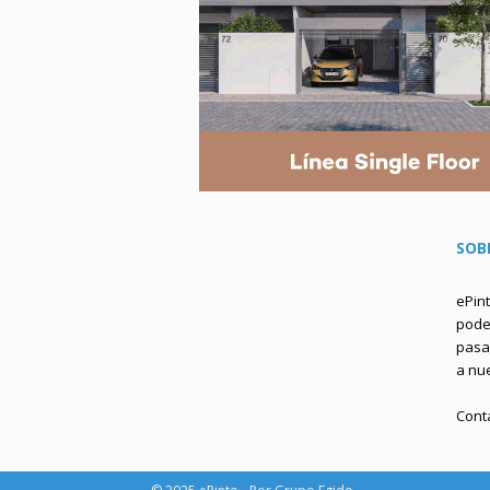
SOB
ePin
podem
pasa 
a nu
Cont