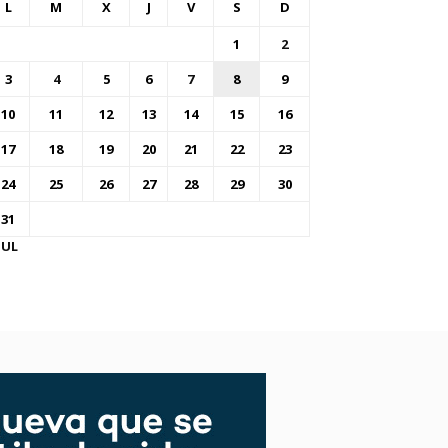
L
M
X
J
V
S
D
1
2
3
4
5
6
7
8
9
10
11
12
13
14
15
16
17
18
19
20
21
22
23
24
25
26
27
28
29
30
31
JUL