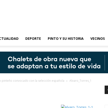
epinto
CTUALIDAD
DEPORTE
PINTO Y SU HISTORIA
VECINOS
to pinteño convocado con la selección española
Alvaro_Torres_1