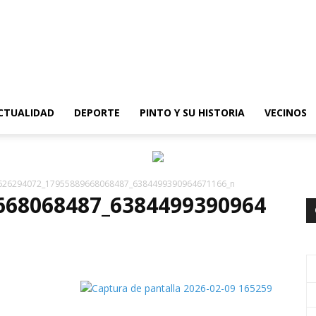
epinto
CTUALIDAD
DEPORTE
PINTO Y SU HISTORIA
VECINOS
626294072_17955889668068487_6384499390964671166_n
668068487_6384499390964