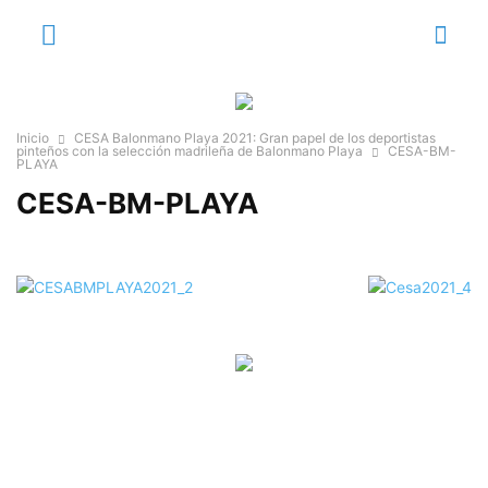
Inicio
CESA Balonmano Playa 2021: Gran papel de los deportistas
pinteños con la selección madrileña de Balonmano Playa
CESA-BM-
PLAYA
CESA-BM-PLAYA