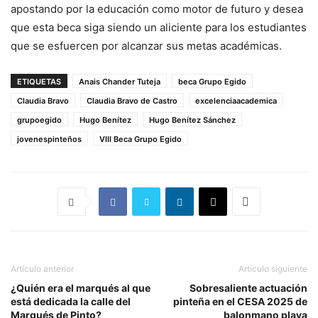
apostando por la educación como motor de futuro y desea
que esta beca siga siendo un aliciente para los estudiantes
que se esfuercen por alcanzar sus metas académicas.
ETIQUETAS
Anais Chander Tuteja
beca Grupo Egido
Claudia Bravo
Claudia Bravo de Castro
excelenciaacademica
grupoegido
Hugo Benítez
Hugo Benítez Sánchez
jovenespinteños
VIII Beca Grupo Egido
Artículo anterior
Artículo siguiente
¿Quién era el marqués al que
Sobresaliente actuación
está dedicada la calle del
pinteña en el CESA 2025 de
Marqués de Pinto?
balonmano playa