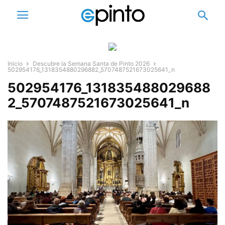
Inicio
Descubre la Semana Santa de Pinto 2026
502954176_1318354880296882_5707487521673025641_n
502954176_131835488029688
2_5707487521673025641_n