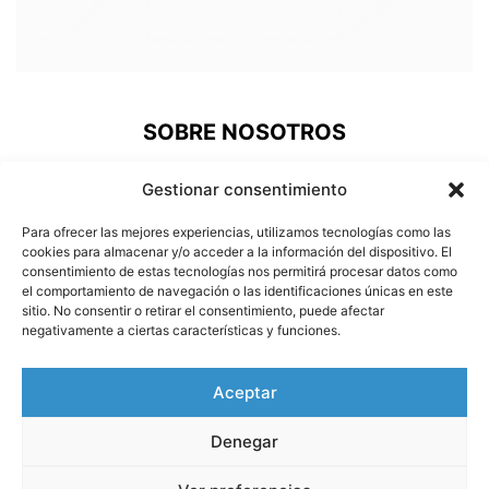
SOBRE NOSOTROS
ePinto, una nueva plataforma de comunicación donde los
Gestionar consentimiento
pinteños podemos acudir a revivir nuestra historia, estar al
día de lo que pasa en nuestra ciudad, prestigiar a nuestros
Para ofrecer las mejores experiencias, utilizamos tecnologías como las
deportistas o conocer a nuestros vecinos más
cookies para almacenar y/o acceder a la información del dispositivo. El
consentimiento de estas tecnologías nos permitirá procesar datos como
carismáticos.
el comportamiento de navegación o las identificaciones únicas en este
sitio. No consentir o retirar el consentimiento, puede afectar
Contáctanos:
info@e-pinto.com
negativamente a ciertas características y funciones.
SÍGUENOS
Aceptar
Denegar