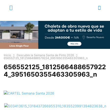
Inicio
Descubre la Semana Santa de Pinto 2026
656552125_18125664886579224_3951650355463305963_n
656552125_1812566488657922
4_3951650355463305963_n