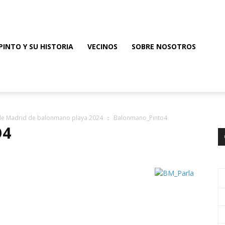
PINTO Y SU HISTORIA
VECINOS
SOBRE NOSOTROS
 de Madrid de balonmano playa 2024
Balonmano_Pinto4
O4