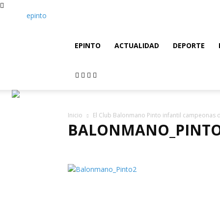
epinto
EPINTO
ACTUALIDAD
DEPORTE
Inicio
El Club Balonmano Pinto infantil campeonas
BALONMANO_PINT