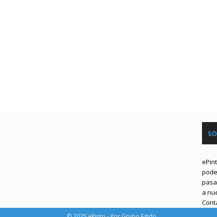
SO
ePin
podem
pasa 
a nu
Cont
© 2025 ePinto - Por Grupo Egido