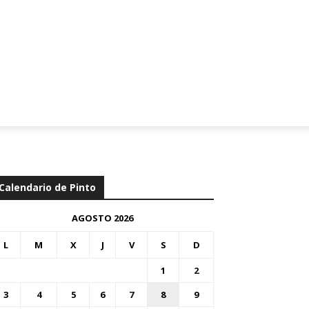
Calendario de Pinto
AGOSTO 2026
L
M
X
J
V
S
D
1
2
3
4
5
6
7
8
9