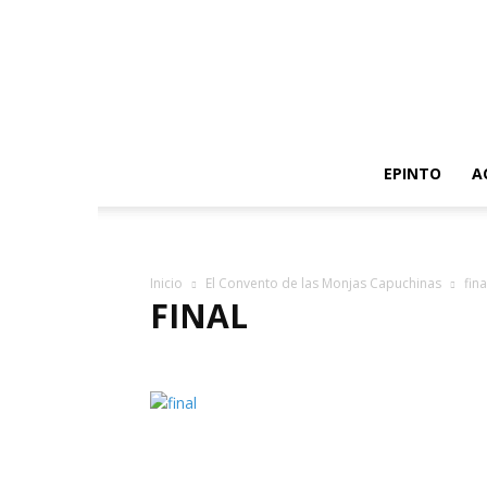
EPINTO
A
Inicio
El Convento de las Monjas Capuchinas
fina
FINAL