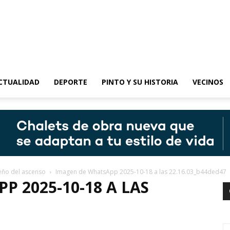
epinto
CTUALIDAD
DEPORTE
PINTO Y SU HISTORIA
VECINOS
ueño del ascenso
Imagen de WhatsApp 2025-10-18 a las 22.16.03_b44ded47
 2025-10-18 A LAS