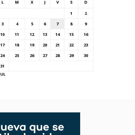
L
M
X
J
V
S
D
1
2
3
4
5
6
7
8
9
10
11
12
13
14
15
16
17
18
19
20
21
22
23
24
25
26
27
28
29
30
31
JUL