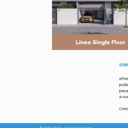
SOB
ePin
podem
pasa 
a nu
Cont