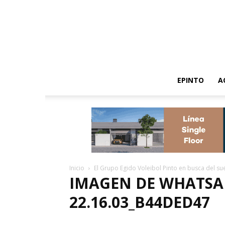
EPINTO
A
Inicio
El Grupo Egido Voleibol Pinto en busca del s
IMAGEN DE WHATSAPP
22.16.03_B44DED47