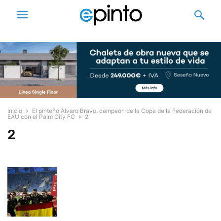
Inicio
El pinteño Álvaro Bravo, campeón de la Copa de la Federación de
EAU con el Palm City FC
2
2