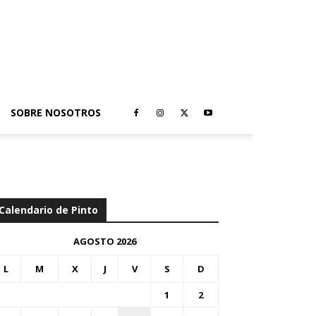
SOBRE NOSOTROS
Calendario de Pinto
AGOSTO 2026
L
M
X
J
V
S
D
1
2