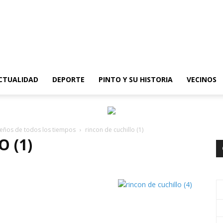
epinto
CTUALIDAD
DEPORTE
PINTO Y SU HISTORIA
VECINOS
nteños de todos los tiempos
rincon de cuchillo (1)
 (1)