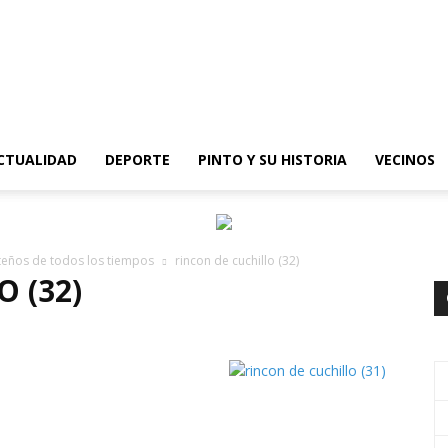
epinto
CTUALIDAD
DEPORTE
PINTO Y SU HISTORIA
VECINOS
nteños de todos los tiempos
rincon de cuchillo (32)
 (32)