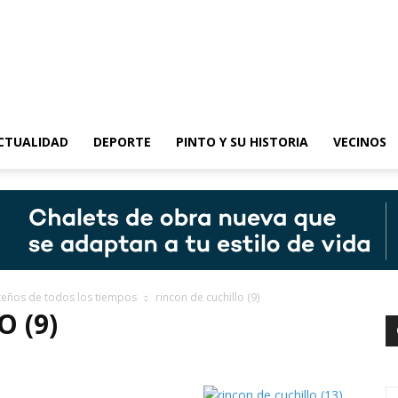
epinto
CTUALIDAD
DEPORTE
PINTO Y SU HISTORIA
VECINOS
nteños de todos los tiempos
rincon de cuchillo (9)
 (9)