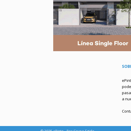
SOB
ePin
podem
pasa 
a nu
Cont