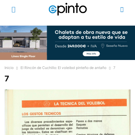
Inicio
El Rincón de Cuchillo: El voleibol pinteño de antaño
7
7