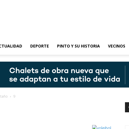
epinto
CTUALIDAD
DEPORTE
PINTO Y SU HISTORIA
VECINOS
ntaño
9