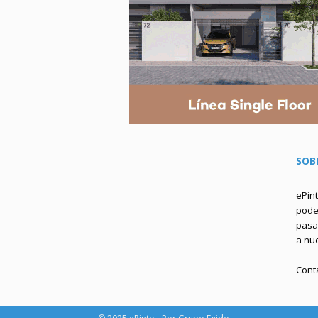
SOB
ePin
podem
pasa 
a nu
Cont