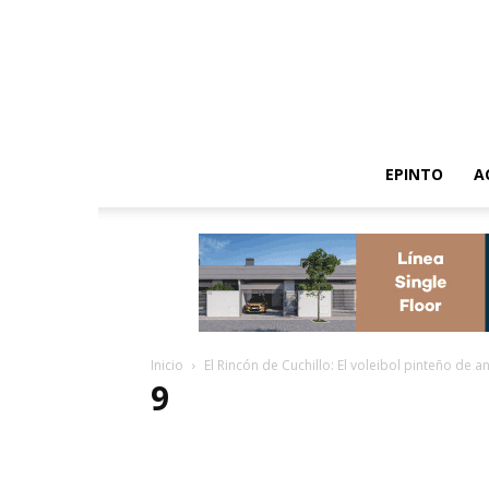
EPINTO
A
Inicio
El Rincón de Cuchillo: El voleibol pinteño de a
9