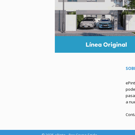
SOB
ePin
podem
pasa 
a nu
Cont