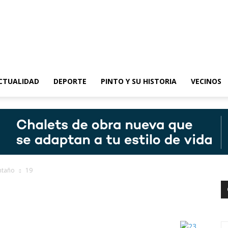
epinto
CTUALIDAD
DEPORTE
PINTO Y SU HISTORIA
VECINOS
antaño
19