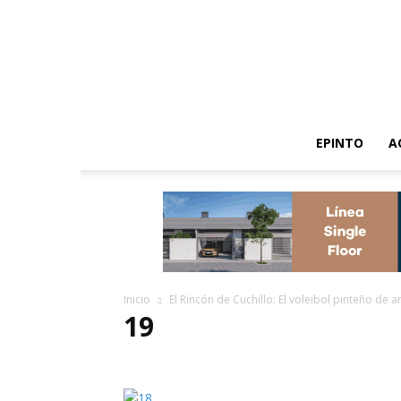
EPINTO
A
Inicio
El Rincón de Cuchillo: El voleibol pinteño de 
19