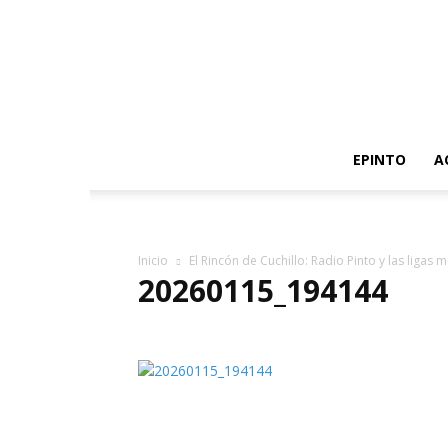
EPINTO
A
Inicio
El Rincón de Cuchillo: Radio Pinto y las ligas 
20260115_194144