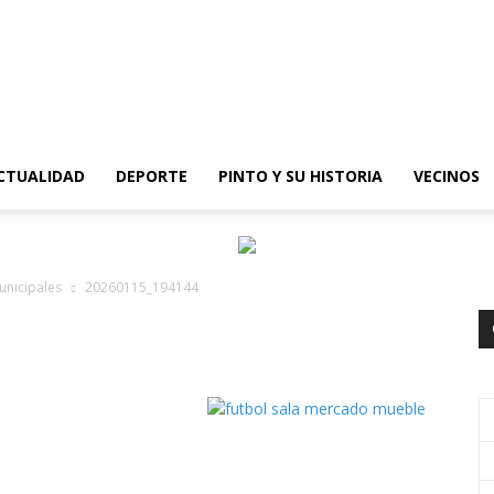
epinto
CTUALIDAD
DEPORTE
PINTO Y SU HISTORIA
VECINOS
municipales
20260115_194144