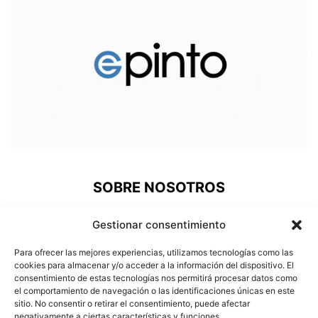
SOBRE NOSOTROS
ePinto, una nueva plataforma de comunicación donde los
Gestionar consentimiento
pinteños podemos acudir a revivir nuestra historia, estar al
día de lo que pasa en nuestra ciudad, prestigiar a nuestros
Para ofrecer las mejores experiencias, utilizamos tecnologías como las
deportistas o conocer a nuestros vecinos más
cookies para almacenar y/o acceder a la información del dispositivo. El
consentimiento de estas tecnologías nos permitirá procesar datos como
carismáticos.
el comportamiento de navegación o las identificaciones únicas en este
sitio. No consentir o retirar el consentimiento, puede afectar
Contáctanos:
info@e-pinto.com
negativamente a ciertas características y funciones.