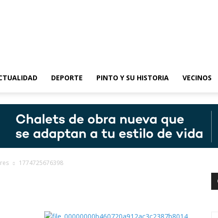
epinto
CTUALIDAD
DEPORTE
PINTO Y SU HISTORIA
VECINOS
ares
1774725676398