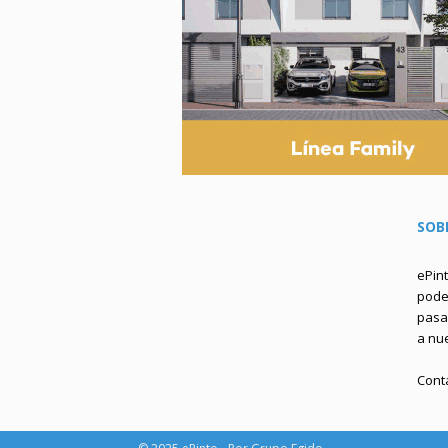
SOB
ePin
podem
pasa 
a nu
Cont