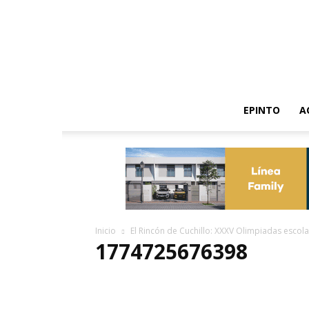
EPINTO
A
Inicio
El Rincón de Cuchillo: XXXV Olimpiadas escol
1774725676398