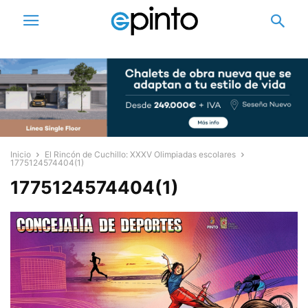
Inicio
El Rincón de Cuchillo: XXXV Olimpiadas escolares
1775124574404(1)
1775124574404(1)