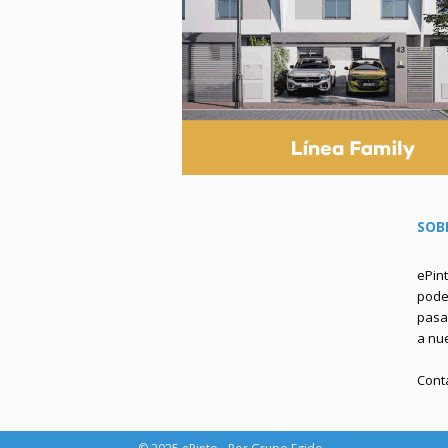
SOB
ePin
podem
pasa 
a nu
Cont