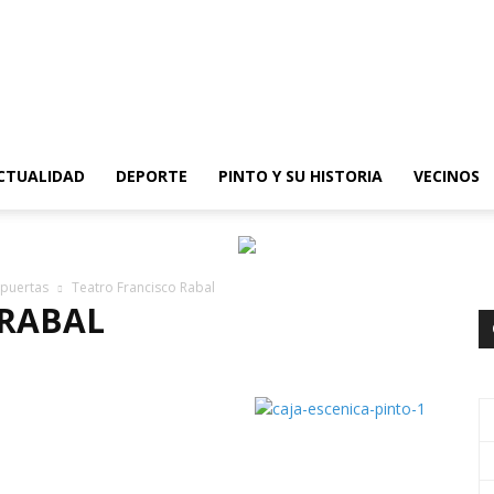
epinto
CTUALIDAD
DEPORTE
PINTO Y SU HISTORIA
VECINOS
 puertas
Teatro Francisco Rabal
 RABAL