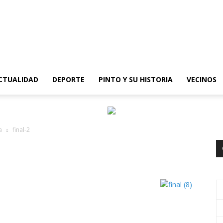
epinto
CTUALIDAD
DEPORTE
PINTO Y SU HISTORIA
VECINOS
a
final-2