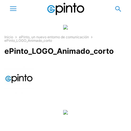
Inicio
ePinto, un nuevo entorno de comunicación
ePinto_LOGO_Animado_corto
ePinto_LOGO_Animado_corto