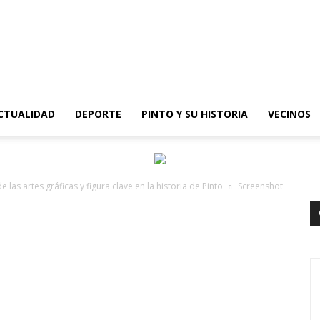
epinto
CTUALIDAD
DEPORTE
PINTO Y SU HISTORIA
VECINOS
 las artes gráficas y figura clave en la historia de Pinto
Screenshot