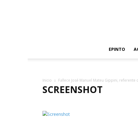
EPINTO
A
Inicio
Fallece José Manuel Mateu Gippini, referente de
SCREENSHOT