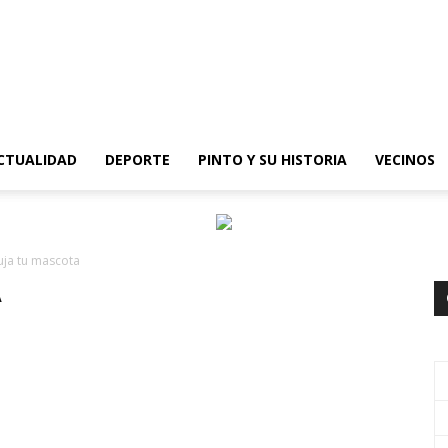
epinto
CTUALIDAD
DEPORTE
PINTO Y SU HISTORIA
VECINOS
uja tu mascota
A