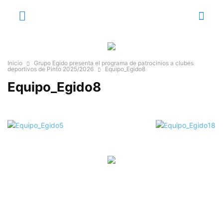
Inicio
Grupo Egido presenta el programa de patrocinios a clubes
deportivos de Pinto 2025/2026
Equipo_Egido8
Equipo_Egido8