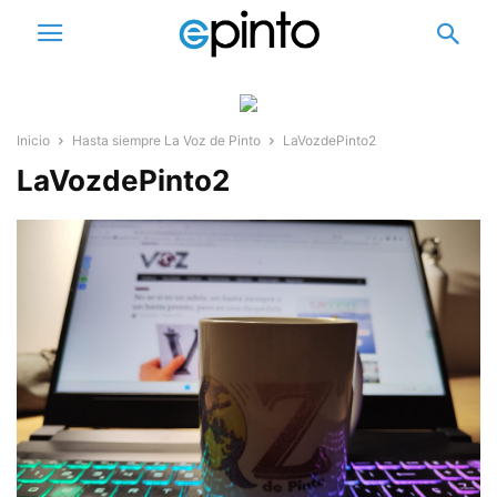
Inicio
Hasta siempre La Voz de Pinto
LaVozdePinto2
LaVozdePinto2