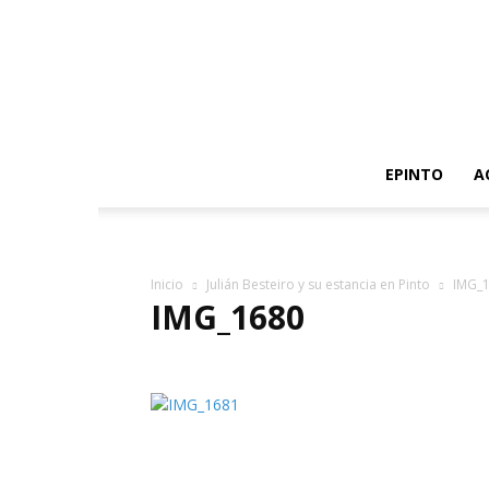
EPINTO
A
Inicio
Julián Besteiro y su estancia en Pinto
IMG_
IMG_1680