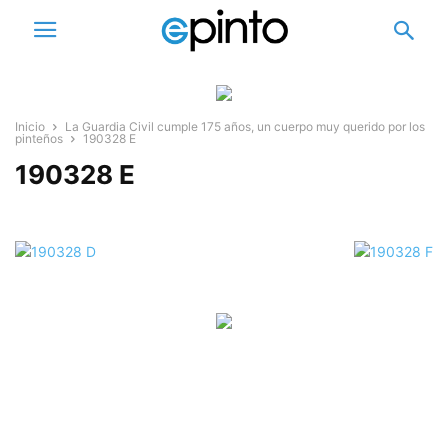
Inicio
La Guardia Civil cumple 175 años, un cuerpo muy querido por los
pinteños
190328 E
190328 E