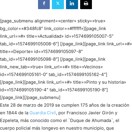
[page_submenu alignment=»center» sticky=»true»
bg_color=»#348fc8″ link_color=»#ffffff»][page_link
link_url=»#» title=»Actualidad» id=»1574699105007-5″
tab_id=»1574699105008-6″] [/page_link][page_link link_url=»#»
title=»Deporte» id=»1574699105097-8″
tab_id=»1574699105098-8″] [/page_link][page_link
link_new_tab=»true» link_url=»#» title=»Vecinos»
id=»1574699105161-0″ tab_id=»1574699105162-4″]
[/page_link][page_link link_url=»#» title=»Pinto y su historia»
id=»1574699105190-4″ tab_id=»1574699105190-8″]
[/page_link][/page_submenu]
Este 28 de marzo de 2019 se cumplen 175 años de la creación
en 1844 de la
Guardia Civil
, por Francisco Javier Girón y
Ezpeleta, más conocido como el `Duque de Ahumada`, el
cuerpo policial más longevo en nuestro municipio, que