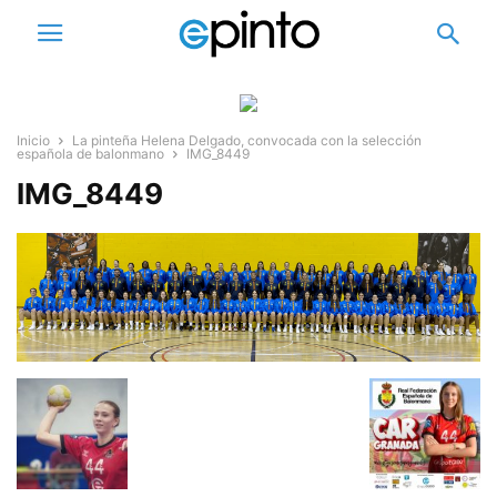
Inicio
La pinteña Helena Delgado, convocada con la selección
española de balonmano
IMG_8449
IMG_8449