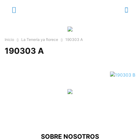
Inicio
La Tenería ya florece
190303 A
190303 A
SOBRE NOSOTROS