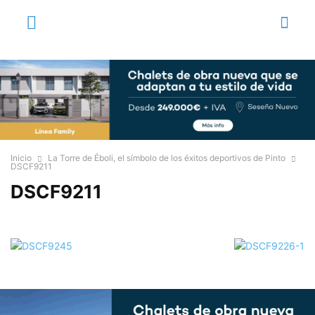
Inicio
La Torre de Éboli, el símbolo de los éxitos deportivos de Pinto
DSCF9211
DSCF9211