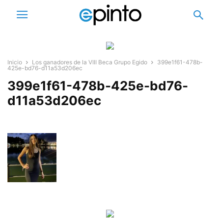
Inicio
Los ganadores de la VIII Beca Grupo Egido
399e1f61-478b-
425e-bd76-d11a53d206ec
399e1f61-478b-425e-bd76-
d11a53d206ec