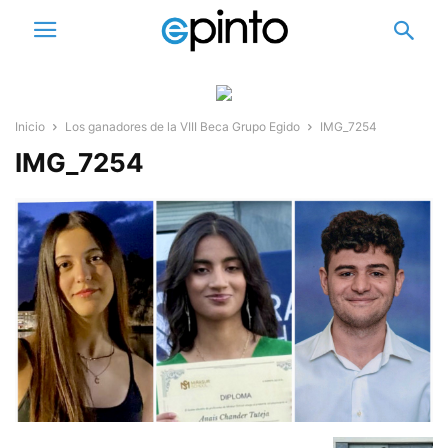
Inicio
Los ganadores de la VIII Beca Grupo Egido
IMG_7254
IMG_7254